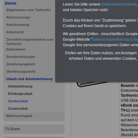
Dienst
Lesen Sie bitte unsere
Datenschutzrichtlinie
,
und lokalen Speicher nutzt.
Allgemeines zum Tarifrecht
Altersvorsorge
Durch das Klicken von "Zustimmung" geben Sie
Arbeitsvertrag
Cookies auf Ihrem Gerät zu speichern.
Arbeitszeit
Wir gewähren Dritten - einschließlich Google -
Google-Website "
Datenschutzerklärung & N
Durchführungshinweise zum
Unsere Link-TIPPs:
Tarifrecht
Google ihre personenbezogenen Daten verw
I
www.tarif-oed.de
I
www.entgelttabelle
Einkommen
Dürfen wir Ihre Daten nutzen, um Anzeigen 
Sonderzahlungen
erheben Daten und verwenden Cookies, 
Strukturausgleich
Exklusive
Überleitungsrecht
seit dem J
Urlaub und Arbeitsbefreiung
der
INFO-
Beamte
d
Arbeitsbefreiung
Einkommen
Erholungsurlaub
Tarifvertr
USB-Stick
Sonderurlaub
eBook zum
Zusatzurlaub
TV-L)
sowi
Rund ums 
Weihnachtsgeld
auf dem U
Wissenswe
TV Bund
Beamtenve
(Bund/Lä