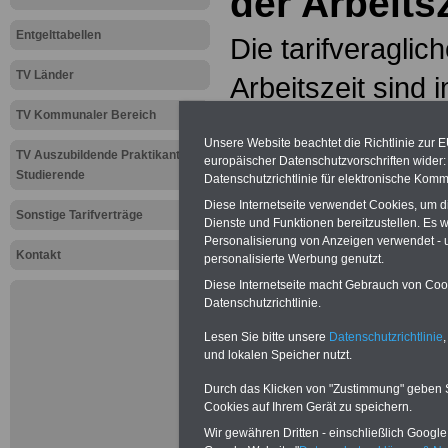
der Arbeitsz
Entgelttabellen
Die tarifveragli
TV Länder
Arbeitszeit sind 
TV Kommunaler Bereich
TVöD Bund - Allg
Unsere Website beachtet die Richtlinie zur 
TV Auszubildende Praktikanten
geregelt, u.a. in 
europäischer Datenschutzvorschriften wide
Studierende
Datenschutzrichtlinie für elektronische Komm
Abschnitt II Arbei
Diese Internetseite verwendet Cookies, um 
Sonstige Tarifverträge
Dienste und Funktionen bereitzustellen. Es
Personalisierung von Anzeigen verwendet - un
§ 6 Regelmäßige 
Kontakt
personalisierte Werbung genutzt.
Diese Internetseite macht Gebrauch von Cooki
§ 7 Sonderformen
Datenschutzrichtlinie.
§ 8 Ausgleich fü
Lesen Sie bitte unsere
Datenschutzrichtlinie
,
und lokalen Speicher nutzt.
Arbeit
Durch das Klicken von "Zustimmung" geben Sie
Cookies auf Ihrem Gerät zu speichern.
§ 9 Bereitschafts
Wir gewähren Dritten - einschließlich Google -