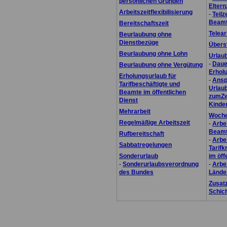
persönlichen Gründen
Eltern
Arbeitszeitflexibilisierung
-
Teilz
Beamt
Bereitschaftszeit
Telear
Beurlaubung ohne
Dienstbezüge
Übers
Beurlaubung ohne Lohn
Urlau
-
Daue
Beurlaubung ohne Vergütung
Erhol
Erholungsurlaub für
-
Ansp
Tarifbeschäftigte und
Urlau
Beamte im öffentlichen
zumZw
Dienst
Kinde
Mehrarbeit
Woche
Regelmäßige Arbeitszeit
-
Arbei
Beamt
Rufbereitschaft
-
Arbei
Sabbatregelungen
Tarifk
Sonderurlaub
im öff
-
Sonderurlaubsverordnung
-
Arbei
des Bundes
Lände
Zusatz
Schich