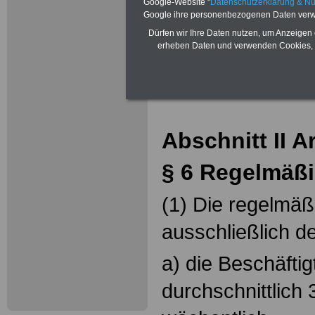
Google-Website "
Datenschutzerklärung & N
§ 10 Arbeitszeitk
Google ihre personenbezogenen Daten verw
Dürfen wir Ihre Daten nutzen, um Anzeigen 
§ 11 Teilzeitbesc
erheben Daten und verwenden Cookies, 
Abschnitt II A
§ 6 Regelmäßi
(1) Die regelmäßi
ausschließlich d
a) die Beschäfti
durchschnittlich