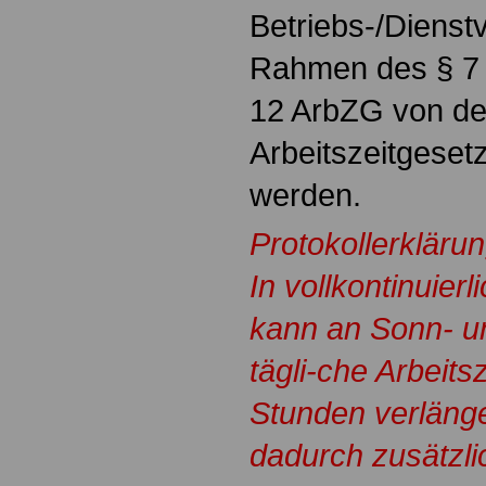
Betriebs-/Dienst
Rahmen des § 7 
12 ArbZG von de
Arbeitszeitgese
werden.
Protokollerkläru
In vollkontinuier
kann an Sonn- un
tägli-che Arbeitsz
Stunden verläng
dadurch zusätzli