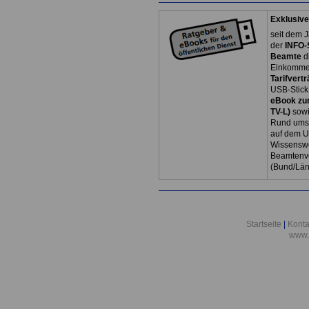
Exklusive
seit dem J
der
INFO-
Beamte
d
Einkommen
Tarifvertr
USB-Stick
eBook zum
TV-L)
sowi
Rund ums 
auf dem U
Wissenswe
Beamtenve
(Bund/Lä
Startseite
|
Konta
www.