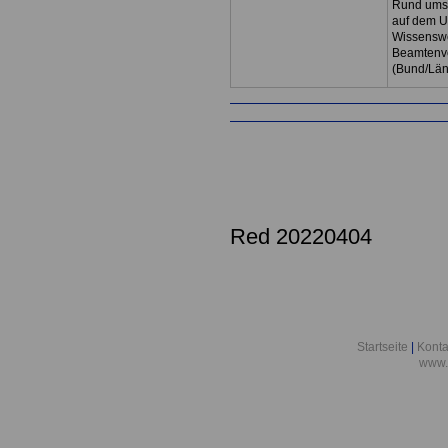
Rund ums 
auf dem U
Wissenswe
Beamtenve
(Bund/Lä
Red 20220404
Startseite
|
Konta
www.