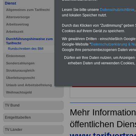
Dienst
Dienst
Lesen Sie bitte unsere
Datenschutzrichtlinie
,
Allgemeines zum Tarifrecht
und lokalen Speicher nutzt.
Altersvorsorge
Arbeitsvertrag
Durch das Klicken von "Zustimmung" geben Sie
Neu aufgelegt: Oktober 20
Cookies auf Ihrem Gerät zu speichern.
Arbeitszeit
Wir gewähren Dritten - einschließlich Google -
Durchführungshinweise zum
Tarifrecht
Google-Website "
Datenschutzerklärung & N
Rundschreiben des BMI
Google ihre personenbezogenen Daten verw
Einkommen
Dürfen wir Ihre Daten nutzen, um Anzeigen 
erheben Daten und verwenden Cookies, 
Sonderzahlungen
Strukturausgleich
Überleitungsrecht
Urlaub und Arbeitsbefreiung
Weihnachtsgeld
TV Bund
Mehr Information
Entgelttabellen
öffentlichen Dien
TV Länder
www.tarifvertr