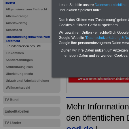
Dienst
Lesen Sie bitte unsere
Datenschutzrichtlinie
,
Dienstes
Allgemeines zum Tarifrecht
und lokalen Speicher nutzt.
Altersvorsorge
Durch das Klicken von "Zustimmung" geben Sie
Arbeitsvertrag
Neu aufgelegt: Oktober 20
Cookies auf Ihrem Gerät zu speichern.
Arbeitszeit
Wir gewähren Dritten - einschließlich Google -
Durchführungshinweise zum
Google-Website "
Datenschutzerklärung & N
Tarifrecht
Google ihre personenbezogenen Daten verw
Rundschreiben des BMI
Dürfen wir Ihre Daten nutzen, um Anzeigen 
Einkommen
erheben Daten und verwenden Cookies, 
Sonderzahlungen
Strukturausgleich
Überleitungsrecht
Urlaub und Arbeitsbefreiung
Weihnachtsgeld
TV Bund
Mehr Information
Entgelttabellen
den öffentlichen 
TV Länder
oed.de
I