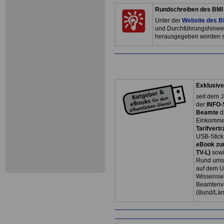
Rundschreiben des BMI 
Unter der
Website des 
und Durchführungshinwe
herausgegeben worden si
Exklusive
seit dem J
der
INFO-
Beamte
d
Einkommen
Tarifvertr
USB-Stick
eBook zum
TV-L)
sowi
Rund ums 
auf dem U
Wissenswe
Beamtenve
(Bund/Lä