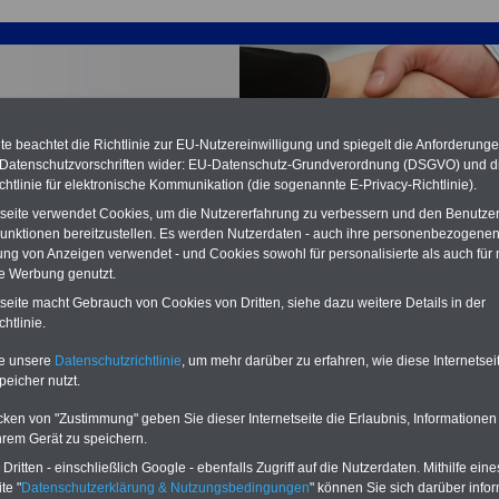
e beachtet die Richtlinie zur EU-Nutzereinwilligung und spiegelt die Anforderung
 Datenschutzvorschriften wider: EU-Datenschutz-Grundverordnung (DSGVO) und d
chtlinie für elektronische Kommunikation (die sogenannte E-Privacy-Richtlinie).
tseite verwendet Cookies, um die Nutzererfahrung zu verbessern und den Benutze
unktionen bereitzustellen. Es werden Nutzerdaten - auch ihre personenbezogenen
ung von Anzeigen verwendet - und Cookies sowohl für personalisierte als auch für 
te Werbung genutzt.
urlaub - Tarifrechtliche Regelungen im öffentlichen Dienst
tseite macht Gebrauch von Cookies von Dritten, siehe dazu weitere Details in der
htlinie.
PDF-SERVICE:
15 Euro
Neu aufgelegt: Oktober 2025
te unsere
Datenschutzrichtlinie
, um mehr darüber zu erfahren, wie diese Internetse
Zum Komplettpreis von nur 15,00
peicher nutzt.
Euro (inkl. MwSt.) bei einer Laufzeit
von 12 Monaten bleiben Sie bei den
cken von "Zustimmung" geben Sie dieser Internetseite die Erlaubnis, Informationen
wichtigen Fragen zum Öffentlichen
Dienst auf dem Laufenden, u.a.
hrem Gerät zu speichern.
Tarifverträge für den öffentlichen
ritten - einschließlich Google - ebenfalls Zugriff auf die Nutzerdaten. Mithilfe eine
Dienst:
te "
Datenschutzerklärung & Nutzungsbedingungen
" können Sie sich darüber infor
Im Portal
PDF-SERVICE
findn Sie