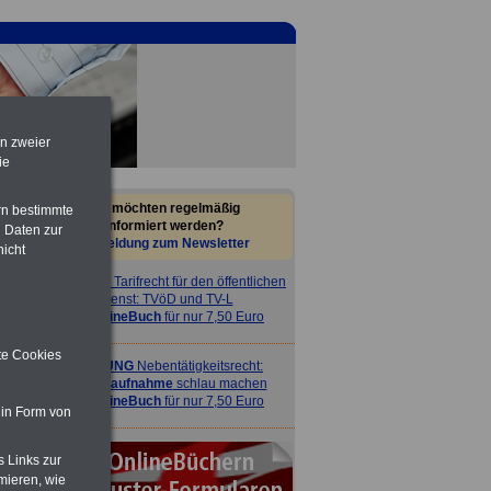
en zweier
ie
Sie möchten regelmäßig
rn bestimmte
informiert werden?
 Daten zur
Anmeldung zum Newsletter
nicht
ACHTUNG
Tarifrecht für den öffentlichen
Dienst: TVöD und TV-L
>>>
OnlineBuch
für nur 7,50 Euro
ite Cookies
ACHTUNG
Nebentätigkeitsrecht:
vor Jobaufnahme
schlau machen
>>>
OnlineBuch
für nur 7,50 Euro
 in Form von
s Links zur
mieren, wie