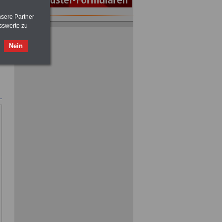
nsere Partner
ACHTUNG
Tarifrecht für den öffentlichen
sswerte zu
Dienst: TVöD und TV-L
>>>
OnlineBuch
für nur 7,50 Euro
Nein
ACHTUNG
Nebentätigkeitsrecht:
vor Jobaufnahme
schlau machen
>>>
OnlineBuch
für nur 7,50 Euro