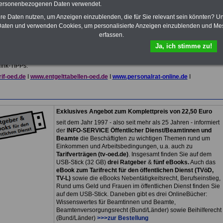
personenbezogenen Daten verwendet.
das
eBook Tarifrecht öffentlicher
Dienst (TVöD, TV-L)
sowie weitere
hre Daten nutzen, um Anzeigen einzublenden, die für Sie relevant sein könnten? U
10 Bücher bzw. eBooks zum
aten und verwenden Cookies, um personalisierte Anzeigen einzublenden und Me
herunterladen, lesen und
erfassen.
ausdrucken.
Mehr Infos
Ja, ich stimme zu!
ink-TIPPs:
if-oed.de
I
www.entgelttabellen-oed.de
I
www.personalrat-online.de
I
Exklusives Angebot zum Komplettpreis von 22,50 Euro
seit dem Jahr 1997 - also seit mehr als 25 Jahren - informiert
der
INFO-SERVICE Öffentlicher Dienst/Beamtinnen und
Beamte
die Beschäftigten zu wichtigen Themen rund um
Einkommen und Arbeitsbedingungen, u.a. auch zu
Tarifverträgen (tv-oed.de)
. Insgesamt finden Sie auf dem
USB-Stick (32 GB)
drei Ratgeber
&
fünf eBooks.
Auch das
eBook zum Tarifrecht für den öffentlichen Dienst (TVöD,
TV-L)
sowie die eBooks Nebentätigkeitsrecht, Berufseinstieg,
Rund ums Geld und Frauen im öffentlichen Dienst finden Sie
auf dem USB-Stick. Daneben gibt es drei OnlineBücher:
Wissenswertes für Beamtinnen und Beamte,
Beamtenversorgungsrecht (Bund/Länder) sowie Beihilferecht
(Bund/Länder)
>>>zur Bestellung