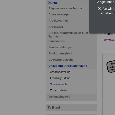
Google ihre 
Dienst
Allgemeines zum Tarifrecht
Dürfen wir I
erheben D
Altersvorsorge
Arbeitsvertrag
Arbeitszeit
Durchführungshinweise zum
Unsere L
Tarifrecht
I
www.tar
Einkommen
Sonderzahlungen
Strukturausgleich
Überleitungsrecht
Urlaub und Arbeitsbefreiung
Arbeitsbefreiung
Erholungsurlaub
Sonderurlaub
Zusatzurlaub
Weihnachtsgeld
TV Bund