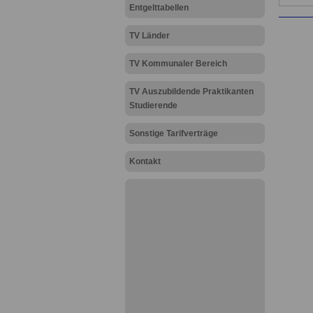
Entgelttabellen
TV Länder
TV Kommunaler Bereich
TV Auszubildende Praktikanten
Studierende
Sonstige Tarifverträge
Kontakt