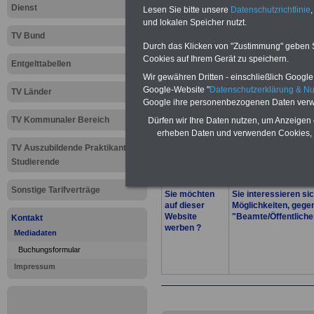
Werbung für Prin
Dienst
Lesen Sie bitte unsere
Datenschutzrichtlinie
,
und lokalen Speicher nutzt.
auch Direktmaili
TV Bund
Durch das Klicken von "Zustimmung" geben Sie
zählen zu den S
Cookies auf Ihrem Gerät zu speichern.
Entgelttabellen
Wir gewähren Dritten - einschließlich Google -
erfolgreichen Ma
Google-Website "
Datenschutzerklärung & N
TV Länder
Google ihre personenbezogenen Daten verw
mehr als 100 Web
TV Kommunaler Bereich
Dürfen wir Ihre Daten nutzen, um Anzeigen 
Beamte und Öffe
erheben Daten und verwenden Cookies, 
TV Auszubildende Praktikanten
>>>weiter
Studierende
Sonstige Tarifverträge
Sie möchten
Sie interessieren si
auf dieser
Möglichkeiten, gege
Website
"Beamte/Öffentliche
Kontakt
werben ?
Mediadaten
Buchungsformular
Impressum