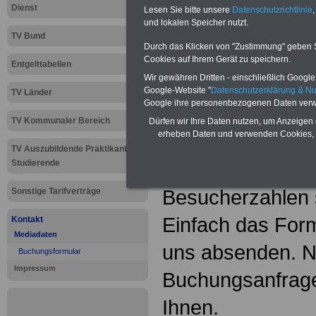
und günstiges On
Dienst
Lesen Sie bitte unsere
Datenschutzrichtlinie
,
und lokalen Speicher nutzt.
beispielsweise 
TV Bund
Durch das Klicken von "Zustimmung" geben Sie
können Sie schon
Cookies auf Ihrem Gerät zu speichern.
Entgelttabellen
Wir gewähren Dritten - einschließlich Google -
MwSt. (für 3 Mo
Google-Website "
Datenschutzerklärung & N
TV Länder
Google ihre personenbezogenen Daten verw
buchen. Ihr Bann
TV Kommunaler Bereich
Dürfen wir Ihre Daten nutzen, um Anzeigen 
erheben Daten und verwenden Cookies, 
Einzelseiten di
TV Auszubildende Praktikanten
Studierende
www.tv-oed.de
Besucherzahlen s
Sonstige Tarifverträge
Einfach das Form
Kontakt
Mediadaten
uns absenden. N
Buchungsformular
Impressum
Buchungsanfrage
Ihnen.