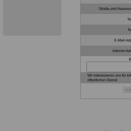
Straße und Hausnu
Te
Te
E-Mail-Ad
Internet-Ad
B
Wir interessieren uns für I
öffentlichen Dienst: