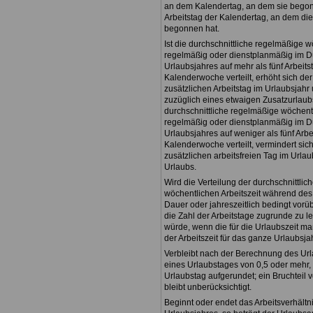
an dem Kalendertag, an dem sie begonne
Arbeitstag der Kalendertag, an dem die
begonnen hat.
Ist die durchschnittliche regelmäßige w
regelmäßig oder dienstplanmäßig im D
Urlaubsjahres auf mehr als fünf Arbeits
Kalenderwoche verteilt, erhöht sich der
zusätzlichen Arbeitstag im Urlaubsjah
zuzüglich eines etwaigen Zusatzurlaubs.
durchschnittliche regelmäßige wöchentl
regelmäßig oder dienstplanmäßig im D
Urlaubsjahres auf weniger als fünf Arbe
Kalenderwoche verteilt, vermindert sich
zusätzlichen arbeitsfreien Tag im Urla
Urlaubs.
Wird die Verteilung der durchschnittli
wöchentlichen Arbeitszeit während des
Dauer oder jahreszeitlich bedingt vorü
die Zahl der Arbeitstage zugrunde zu l
würde, wenn die für die Urlaubszeit m
der Arbeitszeit für das ganze Urlaubsja
Verbleibt nach der Berechnung des Url
eines Urlaubstages von 0,5 oder mehr, 
Urlaubstag aufgerundet; ein Bruchteil 
bleibt unberücksichtigt.
Beginnt oder endet das Arbeitsverhältn