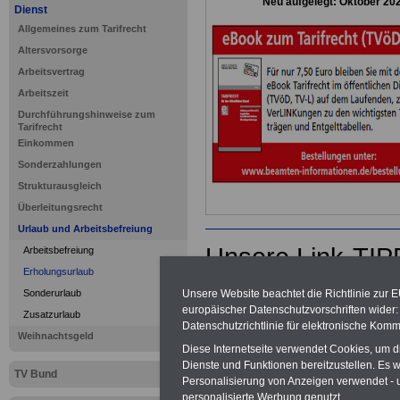
Neu aufgelegt: Oktober 20
Dienst
Allgemeines zum Tarifrecht
Altersvorsorge
Arbeitsvertrag
Arbeitszeit
Durchführungshinweise zum
Tarifrecht
Einkommen
Sonderzahlungen
Strukturausgleich
Überleitungsrecht
Urlaub und Arbeitsbefreiung
Unsere Link-TIP
Arbeitsbefreiung
Erholungsurlaub
I
www.tarif-oed.de
I
www.entgelttabelle
Unsere Website beachtet die Richtlinie zur 
Sonderurlaub
europäischer Datenschutzvorschriften wide
Zusatzurlaub
Datenschutzrichtlinie für elektronische Komm
Weihnachtsgeld
Diese Internetseite verwendet Cookies, um 
Dienste und Funktionen bereitzustellen. Es
TV Bund
Personalisierung von Anzeigen verwendet - un
personalisierte Werbung genutzt.