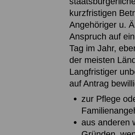
staatsbürgerliche
kurzfristigen Be
Angehöriger u. 
Anspruch auf ein
Tag im Jahr, eb
der meisten Lä
Langfristiger un
auf Antrag bewill
zur Pflege od
Familienange
aus anderen w
Gründen, wenn