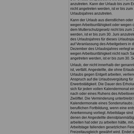
anzutreten. Kann der Urlaub bis zum 
nicht angetreten werden, ist er bis zum
Urlaubsjahres anzutreten.
Kann der Urlaub aus dienstlichen oder
wegen Arbeitsunfähigkeit oder wegen d
dem Mutterschutzgesetz nicht bis zum 3
werden, ist er bis zum 30. Juni anzutre
des Urlaubsjahres für dieses Urlaubsja
auf Veranlassung des Arbeitgebers in d
Dezember des Urlaubsjahres verlegt w
wegen Arbeitsunfähigkeit nicht nach Sa
angetreten werden, ist er bis zum 30. 
Urlaub, der nicht innerhalb der genann
ist, verfällt. Angestellte, die ohne Erl
Urlaubs gegen Entgelt arbeiten, verlie
Anspruch auf die Urlaubsvergütung für
Erwerbstätigkeit. Die Dauer des Erhol
sich für jeden vollen Kalendermonat e
nach oder eines Ruhens des Arbeitsver
Zwölftel. Die Verminderung unterbleibt f
Kalendermonate eines Sonderurlaubs
beruflichen Fortbildung, wenn eine en
Anerkennung vorliegt. Arbeitstage sind
denen der Angestellte dienstplanmäßig
arbeiten hat oder zu arbeiten hätte, mi
Arbeitstage fallenden gesetzlichen Feie
Freizeitausgleich gewährt wird. Endet e