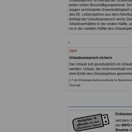
Urlaubsjahres, so beträgt der Urlaubsan
jeden vollen Beschäftigungsmonat. Sch
wegen verminderter Erwerbsfähigkeit o
des 65. Lebensjahres aus dem Arbeitsv
beträgt der Urlaubsanspruch sechs Zwö
Arbeitsverhältnis in der ersten Hälfte, 
es in der zweiten Hälfte des Urlaubsja
.
TIPP:
Urlaubsanspruch sichern
Der Urlaub soll grundsätzlich im Urlau
werden. Urlaub, der nicht innerhalb v
dem Ende des Urlaubsjahres genommen w
§ 7 der Erholungsurlaubsverordnung für Beamtinn
(Auszug)
Exklusive
seit dem J
der
INFO-
Beamte
d