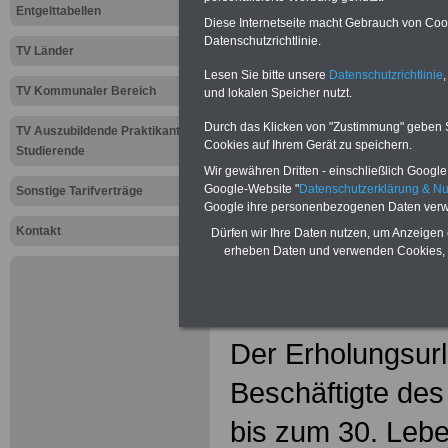
.
Entgelttabellen
Diese Internetseite macht Gebrauch von Cooki
Datenschutzrichtlinie.
Tarifrechtl
TV Länder
Lesen Sie bitte unsere
Datenschutzrichtlinie
,
zum U
TV Kommunaler Bereich
und lokalen Speicher nutzt.
Erhol
Durch das Klicken von "Zustimmung" geben Sie
TV Auszubildende Praktikanten
Cookies auf Ihrem Gerät zu speichern.
Studierende
im öffent
Wir gewähren Dritten - einschließlich Google -
Google-Website "
Datenschutzerklärung & N
Sonstige Tarifverträge
Google ihre personenbezogenen Daten verw
.
Kontakt
Dürfen wir Ihre Daten nutzen, um Anzeigen 
erheben Daten und verwenden Cookies, 
Erholungsurlau
Tarifbeschäfti
Der Erholungsurl
Beschäftigte des
bis zum 30. Lebe