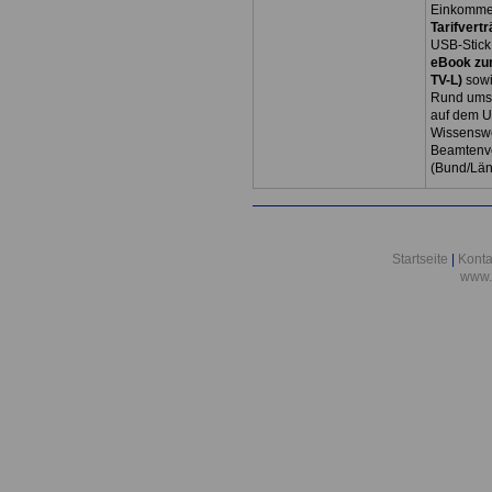
Einkommen
Tarifvertr
USB-Stick
eBook zum
TV-L)
sowi
Rund ums 
auf dem U
Wissenswe
Beamtenve
(Bund/Lä
Startseite
|
Konta
www.