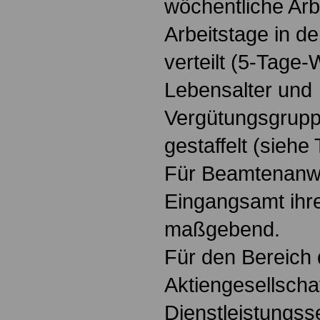
wöchentliche Arbe
Arbeitstage in d
verteilt (5-Tage
Lebensalter und
Vergütungsgrup
gestaffelt (siehe 
Für Beamtenanwä
Eingangsamt ihr
maßgebend.
Für den Bereich 
Aktiengesellschaf
Dienstleistungss