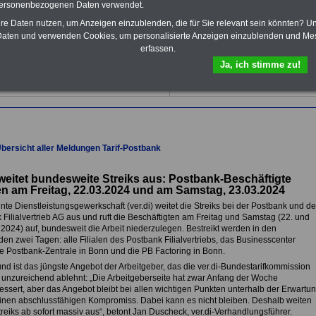
Tarifverträge für den öffentlichen
personenbezogenen Daten verwendet.
Dienst:
hre Daten nutzen, um Anzeigen einzublenden, die für Sie relevant sein könnten? U
Im Portal
PDF-SERVICE
findn Sie
aten und verwenden Cookies, um personalisierte Anzeigen einzublenden und Me
das
eBook Tarifrecht öffentlicher
erfassen.
Dienst (TVöD, TV-L)
sowie weitere
10 Bücher bzw. eBooks zum
Ja, ich stimme zu!
herunterladen, lesen und
ausdrucken.
Mehr Infos
Übersicht aller Meldungen Tarif-Postbank
 weitet bundesweite Streiks aus: Postbank-Beschäftigte
en am Freitag, 22.03.2024 und am Samstag, 23.03.2024
nte Dienstleistungsgewerkschaft (ver.di) weitet die Streiks bei der Postbank und de
Filialvertrieb AG aus und ruft die Beschäftigten am Freitag und Samstag (22. und
 2024) auf, bundesweit die Arbeit niederzulegen. Bestreikt werden in den
n zwei Tagen: alle Filialen des Postbank Filialvertriebs, das Businesscenter
ie Postbank-Zentrale in Bonn und die PB Factoring in Bonn.
nd ist das jüngste Angebot der Arbeitgeber, das die ver.di-Bundestarifkommission
ig unzureichend ablehnt: „Die Arbeitgeberseite hat zwar Anfang der Woche
ssert, aber das Angebot bleibt bei allen wichtigen Punkten unterhalb der Erwartun
inen abschlussfähigen Kompromiss. Dabei kann es nicht bleiben. Deshalb weiten
treiks ab sofort massiv aus“, betont Jan Duscheck, ver.di-Verhandlungsführer.