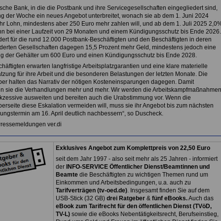
sche Bank, in die die Postbank und ihre Servicegesellschaften eingegliedert sind,
ng der Woche ein neues Angebot unterbreitet, wonach sie ab dem 1. Juni 2024
r Lohn, mindestens aber 250 Euro mehr zahlen will, und ab dem 1. Juli 2025 2,0
n bei einer Laufzeit von 29 Monaten und einem Kündigungsschutz bis Ende 2026.
rdert für die rund 12.000 Postbank-Beschäftigten und den Beschäftigten in deren
derten Gesellschaften dagegen 15,5 Prozent mehr Geld, mindestens jedoch eine
 der Gehälter um 600 Euro und einen Kündigungsschutz bis Ende 2028.
häftigten erwarten langfristige Arbeitsplatzgarantien und eine klare materielle
tzung für ihre Arbeit und die besonderen Belastungen der letzten Monate. Die
ber halten das Narrativ der nötigen Kosteneinsparungen dagegen. Damit
en sie die Verhandlungen mehr und mehr. Wir werden die Arbeitskampfmaßnahme
kzessive ausweiten und bereiten auch die Urabstimmung vor. Wenn die
berseite diese Eskalation vermeiden will, muss sie ihr Angebot bis zum nächsten
ungstermin am 16. April deutlich nachbessern“, so Duscheck.
Pressemeldungen ver.di
Exklusives Angebot zum Komplettpreis von 22,50 Euro
seit dem Jahr 1997 - also seit mehr als 25 Jahren - informiert
der
INFO-SERVICE Öffentlicher Dienst/Beamtinnen und
Beamte
die Beschäftigten zu wichtigen Themen rund um
Einkommen und Arbeitsbedingungen, u.a. auch zu
Tarifverträgen (tv-oed.de)
. Insgesamt finden Sie auf dem
USB-Stick (32 GB)
drei Ratgeber
&
fünf eBooks.
Auch das
eBook zum Tarifrecht für den öffentlichen Dienst (TVöD,
TV-L)
sowie die eBooks Nebentätigkeitsrecht, Berufseinstieg,