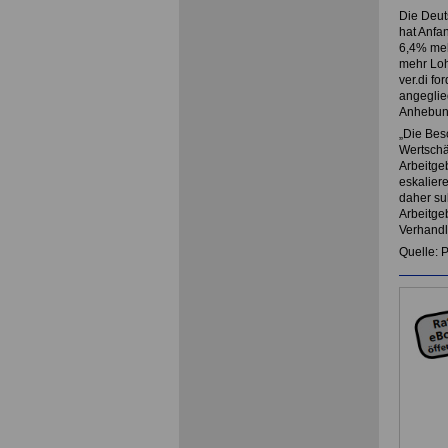
Die Deut
hat Anfa
6,4% meh
mehr Loh
ver.di fo
angeglie
Anhebung
„Die Besc
Wertschä
Arbeitge
eskalier
daher su
Arbeitge
Verhandl
Quelle: 