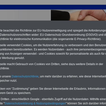
e beachtet die Richtlinie zur EU-Nutzereinwilligung und spiegelt die Anforderung
 Datenschutzvorschriften wider: EU-Datenschutz-Grundverordnung (DSGVO) und d
chtlinie für elektronische Kommunikation (die sogenannte E-Privacy-Richtlinie).
tseite verwendet Cookies, um die Nutzererfahrung zu verbessern und den Benutze
unktionen bereitzustellen. Es werden Nutzerdaten - auch ihre personenbezogenen
ung von Anzeigen verwendet - und Cookies sowohl für personalisierte als auch für 
te Werbung genutzt.
schaft ver.di weitet bundesweite Streiks aus: Postbank-
tseite macht Gebrauch von Cookies von Dritten, siehe dazu weitere Details in der
ftigte streiken am Freitag, 22.03.2024 und am Samstag,
htlinie.
2024
te unsere
Datenschutzrichtlinie
, um mehr darüber zu erfahren, wie diese Internetse
peicher nutzt.
PDF-SERVICE:
15 Euro
Neu aufgelegt: Oktober 2025
Zum Komplettpreis von nur 15,00
cken von "Zustimmung" geben Sie dieser Internetseite die Erlaubnis, Informationen
Euro (inkl. MwSt.) bei einer Laufzeit
hrem Gerät zu speichern.
von 12 Monaten bleiben Sie bei den
wichtigen Fragen zum Öffentlichen
ritten - einschließlich Google - ebenfalls Zugriff auf die Nutzerdaten. Mithilfe eine
Dienst auf dem Laufenden, u.a.
te "
Datenschutzerklärung & Nutzungsbedingungen
" können Sie sich darüber infor