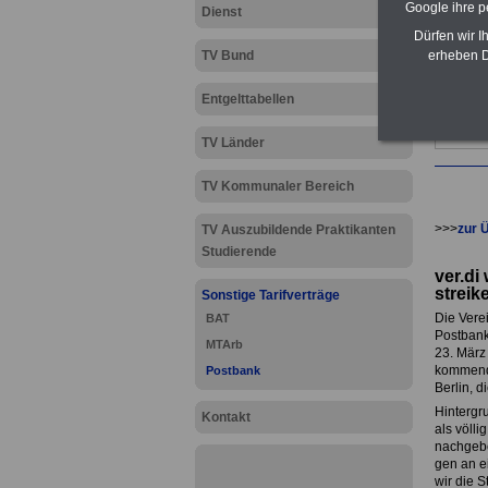
Google ihre 
Dienst
Dürfen wir I
erheben D
TV Bund
Entgelttabellen
TV Länder
TV Kommunaler Bereich
>>>
zur 
TV Auszubildende Praktikanten
Studierende
ver.di
streik
Sonstige Tarifverträge
Die Verei
BAT
Postbank 
MTArb
23. März
kommende
Postbank
Berlin, d
Hintergru
Kontakt
als völl
nachgebe
gen an e
wir die S