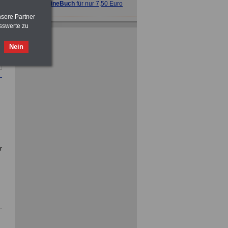
>>>
OnlineBuch
für nur 7,50 Euro
nsere Partner
sswerte zu
ACHTUNG
Tarifrecht für den öffentlichen
Dienst: TVöD und TV-L
>>>
OnlineBuch
für nur 7,50 Euro
Nein
ACHTUNG
Nebentätigkeitsrecht:
vor Jobaufnahme
schlau machen
>>>
OnlineBuch
für nur 7,50 Euro
r
­