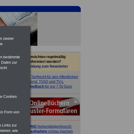
en zweier
ie
Sie möchten regelmäßig
rn bestimmte
informiert werden?
 Daten zur
Anmeldung zum Newsletter
nicht
ACHTUNG
Tarifrecht für den öffentlichen
Dienst: TVöD und TV-L
>>>
OnlineBuch
für nur 7,50 Euro
ite Cookies
 in Form von
s Links zur
ACHTUNG
Nebentätigkeitsrecht:
mieren, wie
vor Jobaufnahme
schlau machen