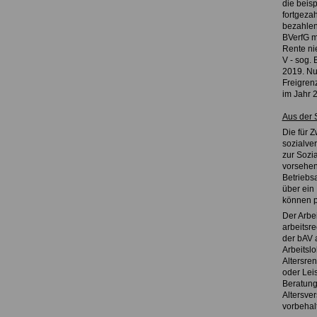
die beis
fortgeza
bezahlen
BVerfG m
Rente ni
V - sog. 
2019. Nu
Freigren
im Jahr 
Aus der 
Die für 
sozialver
zur Sozia
vorsehen
Betriebs
über ein
können p
Der Arbei
arbeitsre
der bAV 
Arbeitsl
Altersre
oder Leis
Beratung
Altersve
vorbehal