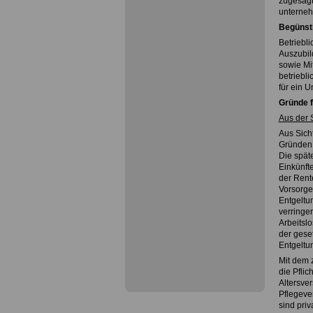
zugesagt
unterneh
Begünst
Betriebli
Auszubil
sowie Mi
betriebli
für ein 
Gründe f
Aus der 
Aus Sicht
Gründen 
Die spät
Einkünfte
der Rent
Vorsorge
Entgeltu
verringe
Arbeitsl
der gese
Entgeltu
Mit dem 
die Pflic
Altersve
Pflegever
sind priv