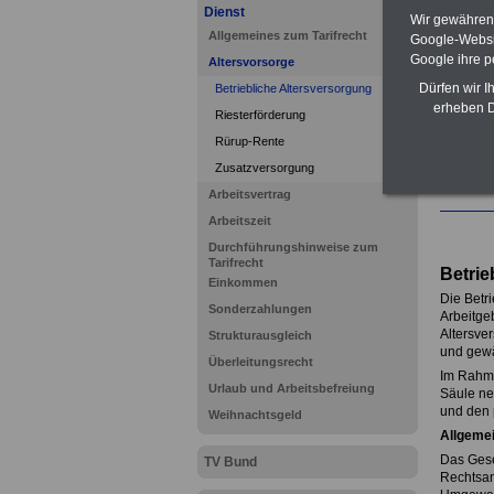
Dienst
Wir gewähren D
Allgemeines zum Tarifrecht
Google-Websi
Google ihre 
Altersvorsorge
Dürfen wir I
Betriebliche Altersversorgung
erheben D
Riesterförderung
Rürup-Rente
Mehr Info
Zusatzversorgung
www.tari
Arbeitsvertrag
Arbeitszeit
Durchführungshinweise zum
Tarifrecht
Betrie
Einkommen
Die Betri
Sonderzahlungen
Arbeitge
Altersve
Strukturausgleich
und gewä
Überleitungsrecht
Im Rahme
Urlaub und Arbeitsbefreiung
Säule ne
und den 
Weihnachtsgeld
Allgeme
Das Gese
TV Bund
Rechtsan