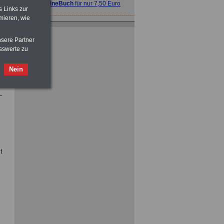
>>>
OnlineBuch
für nur 7,50 Euro
s Links zur
mieren, wie
nsere Partner
sswerte zu
Nein
ACHTUNG
Nebentätigkeitsrecht:
vor Jobaufnahme
schlau machen
>>>
OnlineBuch
für nur 7,50 Euro
ACHTUNG
Tarifrecht für den öffentlichen
Dienst: TVöD und TV-L
>>>
OnlineBuch
für nur 7,50 Euro
t