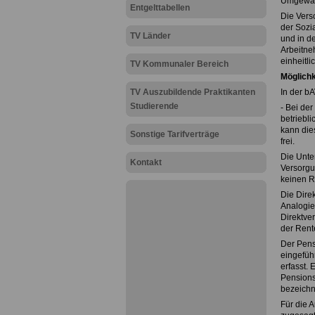
Umgewand
Entgelttabellen
Die Verso
der Sozi
TV Länder
und in d
Arbeitne
einheitl
TV Kommunaler Bereich
Möglichk
TV Auszubildende Praktikanten
In der b
Studierende
- Bei der
betriebli
kann die
Sonstige Tarifverträge
frei.
Die Unte
Kontakt
Versorgu
keinen R
Die Direk
Analogie
Direktve
der Rent
Der Pens
eingeführ
erfasst. 
Pensions
bezeichn
Für die 