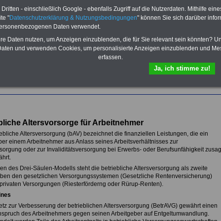
ritten - einschließlich Google - ebenfalls Zugriff auf die Nutzerdaten. Mithilfe eine
Im Portal
PDF-SERVICE
findn Sie
das
eBook Tarifrecht öffentlicher
te "
Datenschutzerklärung & Nutzungsbedingungen
" können Sie sich darüber infor
Dienst (TVöD, TV-L)
sowie weitere
personenbezogenen Daten verwendet.
10 Bücher bzw. eBooks zum
hre Daten nutzen, um Anzeigen einzublenden, die für Sie relevant sein könnten? U
herunterladen, lesen und
aten und verwenden Cookies, um personalisierte Anzeigen einzublenden und Me
ausdrucken.
Mehr Infos
erfassen.
Ja, ich stimme zu!
rmationwn zur betriebichen Altersvorsorge finden Sie unter I
fvertragoed.de
I
bliche Altersvorsorge für Arbeitnehmer
ebliche Altersversorgung (bAV) bezeichnet die finanziellen Leistungen, die ein
ber einem Arbeitnehmer aus Anlass seines Arbeitsverhältnisses zur
rsorgung oder zur Invaliditätsversorgung bei Erwerbs- oder Berufsunfähigkeit zusag
hrt.
n des Drei-Säulen-Modells steht die betriebliche Altersversorgung als zweite
ben den gesetzlichen Versorgungssystemen (Gesetzliche Rentenversicherung)
privaten Versorgungen (Riesterförderng oder Rürup-Renten).
ines
tz zur Verbesserung der betrieblichen Altersversorgung (BetrAVG) gewährt einen
spruch des Arbeitnehmers gegen seinen Arbeitgeber auf Entgeltumwandlung.