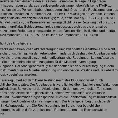
pielsweise nach Ausscheiden aus einem Betrieb die Beiträge in Eigenregie
hlt haben, haben auf daraus resultierende Leistungen ebenfalls keine KVdR zu
, sofern sie als Policeninhaber eingetragen sind. Dies hat die Rechtsprechung des
it Beschluss vom 28. September 2010 (1 BvR 1660/08) geklärt. War die Betriebs-
edriger als ein Zwanzigstel der Bezugsgröße, entfiel nach § 18 SGB IV, § 226 SGB
Bagatellgrenze - , die Krankenversicherungspflicht. Diese Regelung galt bis Ende
nmehr greift das Betriebsrentenfreibetragsgesetz, durch das die ehemalige
ze zu einem Freibetrag umgewandelt wurde. Dessen Höhe ist flexibel und beträgt
2020 monatlich EUR 159,25 und im Jahr 2021 monatlich EUR 164,50.
Sicht des Arbeitgebers
Zwecke der betrieblichen Altersversorgung umgewandelten Gehaltsteile sind nicht
sicherungspflichtig. Für den Arbeitgeber mindert sich deshalb der Arbeitgeberantei
lversicherung, soweit einzel- oder tarifvertragliche Regelungen keinen Ausgleich
. Steuerlich betrachtet sind Ausgaben für die Mitarbeiterversorgung
ausgaben. Der Arbeitgeber verfügt mit der betrieblichen Altersversorgung zudem
 Instrumentarium zur Mitarbeiterbindung und -motivation. Prestige und Betriebsklim
ositiv beeinflusst werden.
tsvertrag unterliegt dem Dienstleistungsrecht des BGB, modifiziert durch
chtliche Grundsätze. Der Arbeitgeber ist verpflichtet, über Nachteile und Wirkungen
aufzuklären. So verzichtet der Arbeitnehmer für den umgewandelten Teil seines
ohnes beispielsweise auf gesetzliche Rentenanwartschaften, wie verkürzte
nte und Erwerbsminderungsansprüche. Auch die Lohnfortzahlung im Krankheitsfall
tungen bei Arbeitslosigkeit verringern sich. Der Arbeitgeber begibt sich bei der
 in Haftungsgefahren. Die Rechtsberatung im Bereich der betrieblichen
rsorgung ist allein dafür zugelassenen Rentenberatern und Rechtsanwälten
ten.