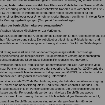
elt werden Teile des Arbeitsentgelts in betriebliche Versorgungsanwartschaften.
rgung bietet neben einer zusätzlichen Altersrente Vorteile bei der Steuer und/oder
alversicherung während der Anwartschaftszeit. Näheres wird vornehmlich im EStG
er SvEV geregelt. In Versorgungsordnungen regeln die Arbeitgeber für die
hmer eines Betriebes oder Unternehmens oder Gruppen von ihnen, in vielen Fälle
iche Versorgungsbedingungen (Gruppen-/ Sammelverträge).
eiten der betrieblichen Altersversorgung (bAV)
AV stehen folgende Möglichkeiten zur Verfügung:
 Direktzusage erbringt der Arbeitgeber die Leistungen für den Arbeitnehmer aus de
chen Altersversorgung selbst. Der Arbeitgeber bildet hierzu Rückstellungen und
se mittels einer Rückdeckungsversicherung aktivieren. Die Art der Geldanlage ist
rstützungskasse ist eine mit Sondervermögen ausgestattete, rechtsfähige
ngseinrichtung, die rückgedeckt ist. Sie gewährt dem Versorgungsberechtigten
echtsanspruch und ist beitragspflichtig im Pensionssicherungsverein.
tversicherung ist ein Produkt einer Lebensversicherung. Seit 2005 gelten viele
n zur Pensionskasse, insbesondere der steuerliche Rahmen. Vor 2005 wurde die
rsicherung steuerlich in der Anwartschaftsphase gemäß EStG pauschaliert und in
enphase der Ertragsanteilsbesteuerung unterworfen.
ionsfonds wurde 2002 als Durchführungsweg der betrieblichen Altersversorgung
t. Er lässt eine hohe Aktienquote zu und ist steuerlich ebenfalls über das EStG
Er ist beitragspflichtig im Pensionssicherungsverein. Die Direktversicherung, die
kasse und der Pensionsfonds werden als mittelbare Durchführungswege
et, da deren Finanzierung über ein rechtlich selbständiges Unternehmen erfolgt.
Auswahl des Durchführungsweges sind neben der gewünschten Höhe der