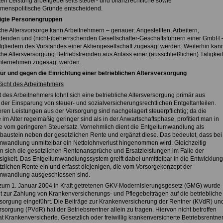
en Leistung arbeitgeberseits steuer- und bilanzrechtliche sowie
menspolitische Gründe entscheidend.
igte Personengruppen
che Altersvorsorge kann Arbeitnehmern – genauer: Angestellten, Arbeitern,
denden und (nicht-)beherrschenden Gesellschafter-Geschäftsführern einer GmbH 
tgliedern des Vorstandes einer Aktiengesellschaft zugesagt werden. Weiterhin kan
che Altersversorgung Betriebsfremden aus Anlass einer (ausschließlichen) Tätigkeit
Unternehmen zugesagt werden.
ür und gegen die Einrichtung einer betrieblichen Altersversorgung
Sicht des Arbeitnehmers
 des Arbeitnehmers lohnt sich eine betriebliche Altersversorgung primär aus
der Einsparung von steuer- und sozialversicherungsrechtlichen Entgeltanteilen.
eren Leistungen aus der Versorgung sind nachgelagert steuerpflichtig; da die
 im Alter regelmäßig geringer sind als in der Anwartschaftsphase, profitiert man in
e vom geringeren Steuersatz. Vornehmlich dient die Entgeltumwandlung als
baustein neben der gesetzlichen Rente und ergänzt diese. Das bedeutet, dass bei
mwandlung unmittelbar ein Nettolohnverlust hingenommen wird. Gleichzeitig
rn sich die gesetzlichen Rentenansprüche und Ersatzleistungen im Falle der
osigkeit. Das Entgeltumwandlungssystem greift dabei unmittelbar in die Entwicklung
tzlichen Rente ein und erfasst diejenigen, die vom Vorsorgekonzept der
mwandlung ausgeschlossen sind.
zum 1. Januar 2004 in Kraft getretenen GKV-Modernisierungsgesetz (GMG) wurde
ht zur Zahlung von Krankenversicherungs- und Pflegebeiträgen auf die betriebliche
rsorgung eingeführt. Die Beiträge zur Krankenversicherung der Rentner (KVdR) un
sorgung (PVdR) hat der Betriebsrentner allein zu tragen. Hiervon nicht betroffen
at Krankenversicherte. Gesetzlich oder freiwillig krankenversicherte Betriebsrentner