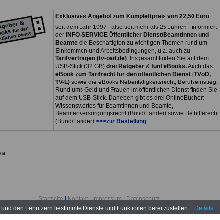
Exklusives Angebot zum Komplettpreis von 22,50 Euro
seit dem Jahr 1997 - also seit mehr als 25 Jahren - informiert
der
INFO-SERVICE Öffentlicher Dienst/Beamtinnen und
Beamte
die Beschäftigten zu wichtigen Themen rund um
Einkommen und Arbeitsbedingungen, u.a. auch zu
Tarifverträgen (tv-oed.de)
. Insgesamt finden Sie auf dem
USB-Stick (32 GB)
drei Ratgeber
&
fünf eBooks.
Auch das
eBook zum Tarifrecht für den öffentlichen Dienst (TVöD,
TV-L)
sowie die eBooks Nebentätigkeitsrecht, Berufseinstieg,
Rund ums Geld und Frauen im öffentlichen Dienst finden Sie
auf dem USB-Stick. Daneben gibt es drei OnlineBücher:
Wissenswertes für Beamtinnen und Beamte,
Beamtenversorgungsrecht (Bund/Länder) sowie Beihilferecht
(Bund/Länder)
>>>zur Bestellung
404
Startseite
|
Kontakt
|
Impressum
|
Datenschutz
www.tv-oed.de © 2026
n und den Benutzern bestimmte Dienste und Funktionen bereitzustellen.
Details