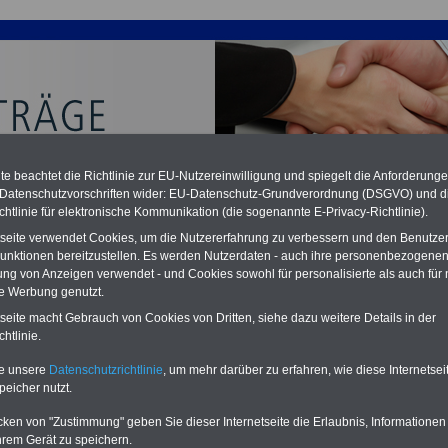
e beachtet die Richtlinie zur EU-Nutzereinwilligung und spiegelt die Anforderung
 Datenschutzvorschriften wider: EU-Datenschutz-Grundverordnung (DSGVO) und d
chtlinie für elektronische Kommunikation (die sogenannte E-Privacy-Richtlinie).
tseite verwendet Cookies, um die Nutzererfahrung zu verbessern und den Benutze
unktionen bereitzustellen. Es werden Nutzerdaten - auch ihre personenbezogenen
bliche Altersvorsorge für Arbeitnehmerinnen und
ung von Anzeigen verwendet - und Cookies sowohl für personalisierte als auch für 
tnehmer
te Werbung genutzt.
tseite macht Gebrauch von Cookies von Dritten, siehe dazu weitere Details in der
PDF-SERVICE:
15 Euro
Neu aufgelegt: Oktober 2025
htlinie.
Zum Komplettpreis von nur 15,00
Euro (inkl. MwSt.) bei einer Laufzeit
te unsere
Datenschutzrichtlinie
, um mehr darüber zu erfahren, wie diese Internetse
von 12 Monaten bleiben Sie bei den
peicher nutzt.
wichtigen Fragen zum Öffentlichen
Dienst auf dem Laufenden, u.a.
cken von "Zustimmung" geben Sie dieser Internetseite die Erlaubnis, Informationen
Tarifverträge für den öffentlichen
hrem Gerät zu speichern.
Dienst: