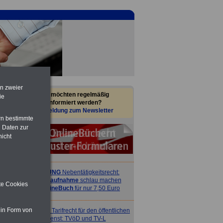
en zweier
Sie möchten regelmäßig
ie
informiert werden?
Anmeldung zum Newsletter
rn bestimmte
 Daten zur
nicht
ACHTUNG
Nebentätigkeitsrecht:
vor Jobaufnahme
schlau machen
ite Cookies
>>>
OnlineBuch
für nur 7,50 Euro
 in Form von
ACHTUNG
Tarifrecht für den öffentlichen
Dienst: TVöD und TV-L