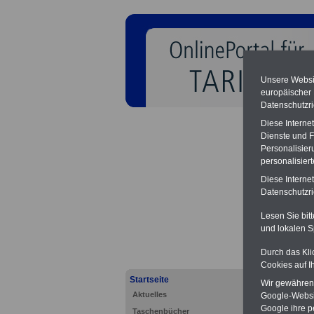
Unsere Websit
europäischer
Datenschutzri
Diese Interne
Dienste und F
Personalisier
personalisier
Diese Interne
Tarifv
Datenschutzric
Lesen Sie bit
und lokalen S
Durch das Kli
Cookies auf I
Startseite
Wir gewähren D
Aktuelles
Google-Websi
Google ihre 
Taschenbücher