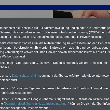
e beachtet die Richtlinie zur EU-Nutzereinwilligung und spiegelt die Anforderung
 Datenschutzvorschriften wider: EU-Datenschutz-Grundverordnung (DSGVO) und d
chtlinie für elektronische Kommunikation (die sogenannte E-Privacy-Richtlinie).
tseite verwendet Cookies, um die Nutzererfahrung zu verbessern und den Benutze
unktionen bereitzustellen. Es werden Nutzerdaten - auch ihre personenbezogenen
ung von Anzeigen verwendet - und Cookies sowohl für personalisierte als auch für 
te Werbung genutzt.
tseite macht Gebrauch von Cookies von Dritten, siehe dazu weitere Details in der
ertrag für den öffentlichen Dienst (TVöD): § 28 Sonderurlau
htlinie.
PDF-SERVICE
nur 15 Euro
Neu aufgelegt: Oktober 2025
te unsere
Datenschutzrichtlinie
, um mehr darüber zu erfahren, wie diese Internetse
peicher nutzt.
Zum Komplettpreis von nur 15,00
Euro bei einer Laufzeit von 12
cken von "Zustimmung" geben Sie dieser Internetseite die Erlaubnis, Informationen
Monaten bleiben Sie in den
wichtigsten Fragen zum Öffentlichen
hrem Gerät zu speichern.
Dienst auf dem Laufenden: Sie
ritten - einschließlich Google - ebenfalls Zugriff auf die Nutzerdaten. Mithilfe eine
finden im Portal
PDF-SERVICE
auch
te "
Datenschutzerklärung & Nutzungsbedingungen
" können Sie sich darüber infor
das
eBook Tarifrecht öffentlicher
personenbezogenen Daten verwendet.
Dienst (TVöD, TV-L)
sowie weitere