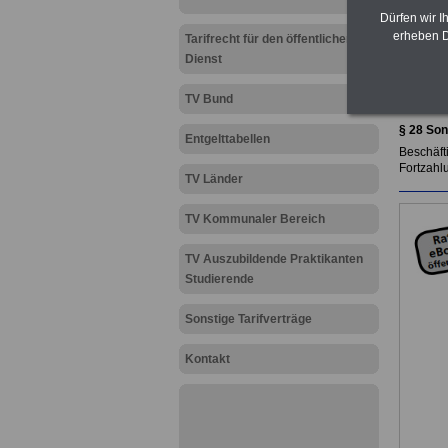
Dürfen wir I
erheben D
Tarifrecht für den öffentlichen
Dienst
TV Bund
Zur Über
§ 28 Son
Entgelttabellen
Beschäft
Fortzahl
TV Länder
TV Kommunaler Bereich
TV Auszubildende Praktikanten
Studierende
Sonstige Tarifverträge
Kontakt