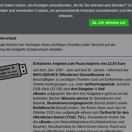
10 Bücher bzw. eBooks zum
hre Daten nutzen, um Anzeigen einzublenden, die für Sie relevant sein könnten? U
herunterladen, lesen und
aten und verwenden Cookies, um personalisierte Anzeigen einzublenden und Me
ausdrucken.
Mehr Infos
erfassen.
Ja, ich stimme zu!
sicht des TVöD (Tarifvertrag für den öffentlichen Dienst)
derurlaub
igte können bei Vorliegen eines wichtigen Grundes unter Verzicht auf die
ung des Entgelts Sonderurlaub erhalten.
Exklusives Angebot zum Pauschalpreis von 22,50 Euro
seit dem Jahr 1997 - also seit fast 30 Jahren - informiert der
INFO-SERVICE Öffentlicher Dienst/Beamte
die
Beschäftigten zu wichtigen Themen rund um Einkommen und
Arbeits-bedingungen, u.a. unter
tarifvertragoed.de
. Auf dem
USB-Stick (32 GB) sind
drei Ratgeber
&
fünf
eBooks
aufgespielt. Bei den drei Ratgebern geht es um die
beliebten Bücher
Wissens-wertes
für Beamtinnen und
Beamte,
Beamtenversorgungsrecht
(Bund/Länder) sowie
Beihilferecht
(Bund/Länder). Sie finden dann auch das im
Oktober 2025 neu aufgelegte eBook zum
Tarifrecht für den
öffentlichen Dienst (TVöD, TV-L
). Desweiteren finden Sie
die
eBooks
zum Nebentätigkeitsrecht (Arbeitnehmer und
Beamte), Berufseinstieg im öffent-lichen Dienst, Rund ums
Geld im öffentlichen Sektor sowie Frauen im öffentlichen