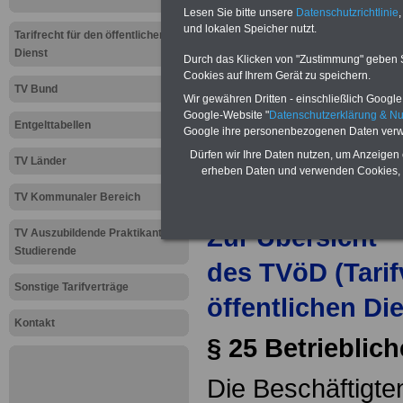
Neu aufgelegt: Oktober 20
Lesen Sie bitte unsere
Datenschutzrichtlinie
,
und lokalen Speicher nutzt.
Tarifrecht für den öffentlichen
Dienst
Durch das Klicken von "Zustimmung" geben Sie
Cookies auf Ihrem Gerät zu speichern.
TV Bund
Wir gewähren Dritten - einschließlich Google -
Google-Website "
Datenschutzerklärung & N
Entgelttabellen
Google ihre personenbezogenen Daten verw
Dürfen wir Ihre Daten nutzen, um Anzeigen 
TV Länder
erheben Daten und verwenden Cookies, 
TV Kommunaler Bereich
Zur Übersicht
TV Auszubildende Praktikanten
Studierende
des TVöD (Tarif
Sonstige Tarifverträge
öffentlichen Di
Kontakt
§ 25 Betrieblic
Die Beschäftigt