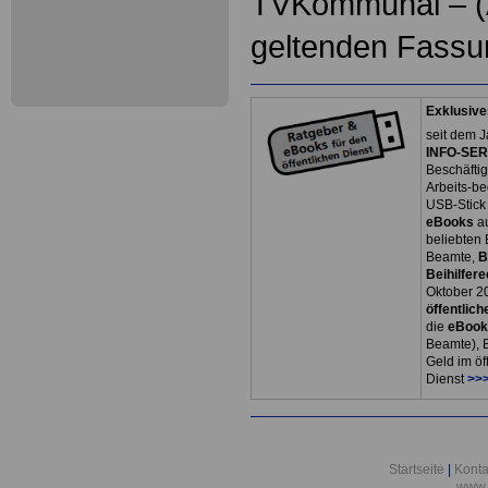
TVKommunal – (AT
geltenden Fassu
Exklusive
seit dem J
INFO-SERV
Beschäfti
Arbeits-be
USB-Stick
eBooks
a
beliebten
Beamte,
B
Beihilfere
Oktober 2
öffentlich
die
eBoo
Beamte), B
Geld im öf
Dienst
>>>
Startseite
|
Konta
www.