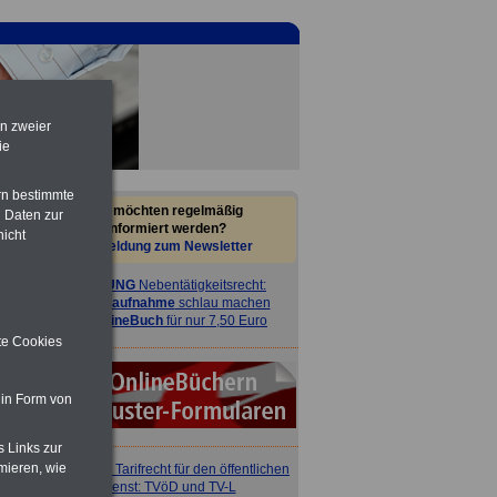
en zweier
ie
rn bestimmte
Sie möchten regelmäßig
 Daten zur
informiert werden?
nicht
Anmeldung zum Newsletter
ACHTUNG
Nebentätigkeitsrecht:
vor Jobaufnahme
schlau machen
>>>
OnlineBuch
für nur 7,50 Euro
ite Cookies
 in Form von
s Links zur
mieren, wie
ACHTUNG
Tarifrecht für den öffentlichen
Dienst: TVöD und TV-L