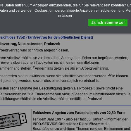
Dienst (TVöD, TV-L)
sowie weitere
hre Daten nutzen, um Anzeigen einzublenden, die für Sie relevant sein könnten? U
10 Bücher bzw. eBooks zum
aten und verwenden Cookies, um personalisierte Anzeigen einzublenden und Me
herunterladen, lesen und
erfassen.
ausdrucken.
Mehr Infos
Ja, ich stimme zu!
sicht des TVöD (Tarifvertrag für den öffentlichen Dienst)
itsvertrag, Nebenabreden, Probezeit
rbeitsvertrag wird schriftlich abgeschlossen.
ere Arbeitsverhältnisse zu demselben Arbeitgeber dürfen nur begründet werden,
 jeweils übertragenen Tätigkeiten nicht in einem unmittelbaren
2
ammenhang stehen.
Andernfalls gelten sie als ein Arbeitsverhältnis.
2
nabreden sind nur wirksam, wenn sie schriftlich vereinbart werden.
Sie können
 gekündigt werden, soweit dies einzelvertraglich vereinbart ist.
ersten sechs Monate der Beschäftigung gelten als Probezeit, soweit nicht eine
2
eit vereinbart ist.
Bei Übernahme von Auszubildenden im unmittelbaren Anschlus
sbildungsverhältnis in ein Arbeitsverhältnis entfällt die Probezeit.
Exklusives Angebot zum Pauschalpreis von 22,50 Euro
seit dem Jahr 1997 - also seit fast 30 Jahren - informiert der
INFO-SERVICE Öffentlicher Dienst/Beamte
die
Beschäftigten zu wichtigen Themen rund um Einkommen und