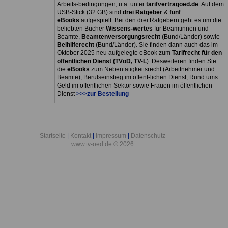
Arbeits-bedingungen, u.a. unter
tarifvertragoed.de
. Auf dem
USB-Stick (32 GB) sind
drei Ratgeber
&
fünf
eBooks
aufgespielt. Bei den drei Ratgebern geht es um die
beliebten Bücher
Wissens-wertes
für Beamtinnen und
Beamte,
Beamtenversorgungsrecht
(Bund/Länder) sowie
Beihilferecht
(Bund/Länder). Sie finden dann auch das im
Oktober 2025 neu aufgelegte eBook zum
Tarifrecht für den
öffentlichen Dienst (TVöD, TV-L
). Desweiteren finden Sie
die
eBooks
zum Nebentätigkeitsrecht (Arbeitnehmer und
Beamte), Berufseinstieg im öffent-lichen Dienst, Rund ums
Geld im öffentlichen Sektor sowie Frauen im öffentlichen
Dienst
>>>zur Bestellung
Startseite
|
Kontakt
|
Impressum
|
Datenschutz
www.tv-oed.de © 2026