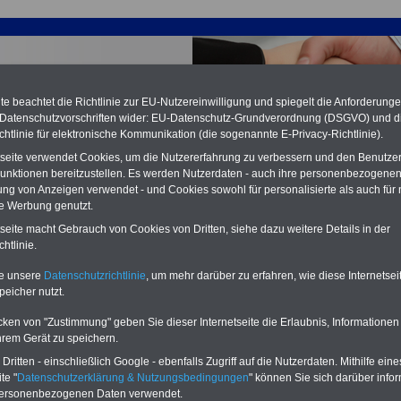
e beachtet die Richtlinie zur EU-Nutzereinwilligung und spiegelt die Anforderung
 Datenschutzvorschriften wider: EU-Datenschutz-Grundverordnung (DSGVO) und d
chtlinie für elektronische Kommunikation (die sogenannte E-Privacy-Richtlinie).
tseite verwendet Cookies, um die Nutzererfahrung zu verbessern und den Benutze
unktionen bereitzustellen. Es werden Nutzerdaten - auch ihre personenbezogenen
ung von Anzeigen verwendet - und Cookies sowohl für personalisierte als auch für 
te Werbung genutzt.
tseite macht Gebrauch von Cookies von Dritten, siehe dazu weitere Details in der
ertrag für den öffentlichen Dienst (TVöD): § 2 Arbeitsvertrag,
htlinie.
abreden, Probezeit
te unsere
Datenschutzrichtlinie
, um mehr darüber zu erfahren, wie diese Internetse
PDF-SERVICE
nur 15 Euro
peicher nutzt.
Neu aufgelegt: Oktober 2025
Zum Komplettpreis von nur 15,00
cken von "Zustimmung" geben Sie dieser Internetseite die Erlaubnis, Informationen
Euro bei einer Laufzeit von 12
hrem Gerät zu speichern.
Monaten bleiben Sie in den
wichtigsten Fragen zum Öffentlichen
ritten - einschließlich Google - ebenfalls Zugriff auf die Nutzerdaten. Mithilfe eine
Dienst auf dem Laufenden: Sie
te "
Datenschutzerklärung & Nutzungsbedingungen
" können Sie sich darüber infor
finden im Portal
PDF-SERVICE
auch
personenbezogenen Daten verwendet.
das
eBook Tarifrecht öffentlicher