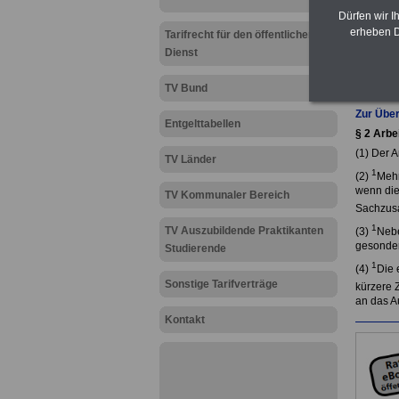
Dürfen wir I
erheben D
Tarifrecht für den öffentlichen
Dienst
TV Bund
Zur Über
Entgelttabellen
§ 2 Arbe
(1) Der A
TV Länder
1
(2)
Mehr
wenn die
TV Kommunaler Bereich
Sachzus
1
TV Auszubildende Praktikanten
(3)
Nebe
gesondert
Studierende
1
(4)
Die 
Sonstige Tarifverträge
kürzere Z
an das Au
Kontakt