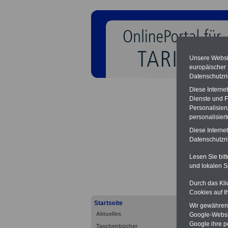
Unsere Websit
europäischer
Datenschutzri
Diese Interne
Dienste und F
Personalisier
personalisier
Diese Interne
Tarifv
Datenschutzric
Neben
Lesen Sie bit
und lokalen S
Durch das Kli
Cookies auf I
Startseite
Wir gewähren D
Aktuelles
Google-Websi
Google ihre 
Taschenbücher