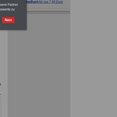
>>>
OnlineBuch
für nur 7,50 Euro
nsere Partner
sswerte zu
ACHTUNG
Nebentätigkeitsrecht:
vor Jobaufnahme
schlau machen
Nein
>>>
OnlineBuch
für nur 7,50 Euro
ACHTUNG
Tarifrecht für den öffentlichen
Dienst: TVöD und TV-L
>>>
OnlineBuch
für nur 7,50 Euro
s