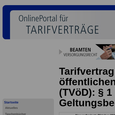
Tarifvertrag
öffentliche
(TVöD): § 1
Geltungsbe
Startseite
Aktuelles
Taschenbücher