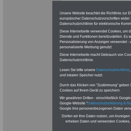
Arbeitnehmerinn
Unsere Website beachtet die Richtlinie zur 
nachfolgend Besc
europäischer Datenschutzvorschriften wide
Datenschutzrichtlinie für elektronische Komm
die in einem Arb
Diese Internetseite verwendet Cookies, um 
Dienste und Funktionen bereitzustellen. Es
Bund oder zu ei
Personalisierung von Anzeigen verwendet - un
personalisierte Werbung genutzt.
stehen, der Mitgl
Diese Internetseite macht Gebrauch von Cooki
Datenschutzrichtlinie.
Mitgliedverbande
Lesen Sie bitte unsere
Datenschutzrichtlinie
,
kommunalen Arb
und lokalen Speicher nutzt.
(VKA) ist.
Durch das Klicken von "Zustimmung" geben Sie
Cookies auf Ihrem Gerät zu speichern.
(2) Dieser Tarifver
Wir gewähren Dritten - einschließlich Google -
Google-Website "
Datenschutzerklärung & N
a) Beschäftigte a
Google ihre personenbezogenen Daten verw
Dürfen wir Ihre Daten nutzen, um Anzeigen 
im Sinne des § 5
erheben Daten und verwenden Cookies, 