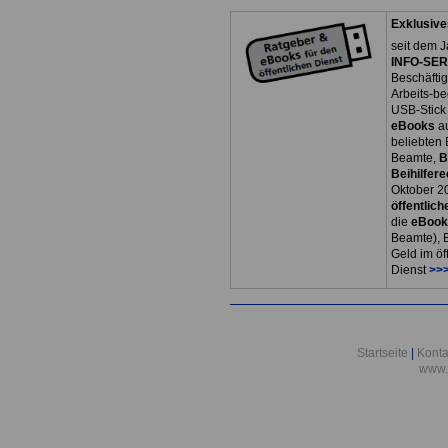
Exklusive
seit dem J
INFO-SERV
Beschäfti
Arbeits-be
USB-Stick
eBooks
a
beliebten
Beamte,
B
Beihilfere
Oktober 2
öffentlich
die
eBoo
Beamte), B
Geld im öf
Dienst
>>>
Startseite
|
Konta
www.