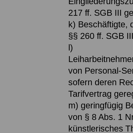
Eingliederungsz
217 ff. SGB III 
k) Beschäftigte, 
§§ 260 ff. SGB II
l)
Leiharbeitnehme
von Personal-Se
sofern deren Rec
Tarifvertrag gereg
m) geringfügig B
von § 8 Abs. 1 Nr
künstlerisches T